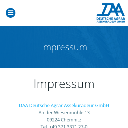
Zum
Inhalt
springen
Impressum
Impressum
DAA Deutsche Agrar Assekuradeur GmbH
An der Wiesenmühle 13
09224 Chemnitz
Tel. +49 371 3371 27-0